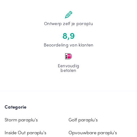
m
n
e
m
e
e
Ontwerp zelf je paraplu
r
e
r
8,9
Beoordeling van klanten
Eenvoudig
betalen
Categorie
Storm paraplu's
Golf paraplu's
Inside Out paraplu's
Opvouwbare paraplu's