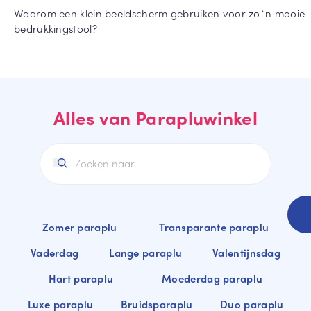
Lu
Zw
Waarom een klein beeldscherm gebruiken voor zo`n mooie
Fal
xe
art
bedrukkingstool?
co
pa
e
ne
ra
pa
tti
pl
ra
u
pl
ST
u
Alles van Parapluwinkel
OR
Op
M
vo
Wi
axi
uw
tte
ba
pa
All
re
ra
-
pl
Sq
Vie
u
ua
rk
Zomer paraplu
Transparante paraplu
re
an
Ro
te
de
Vaderdag
Lange paraplu
Valentijnsdag
He
pa
pa
art
Hart paraplu
Moederdag paraplu
ra
ra
U
pl
pl
Luxe paraplu
Bruidsparaplu
Duo paraplu
mb
u
u