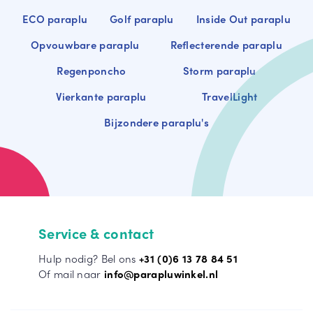
rel
ECO paraplu
Golf paraplu
Inside Out paraplu
la
St
Gri
or
jze
Opvouwbare paraplu
Reflecterende paraplu
mp
pa
Regenponcho
Storm paraplu
ar
ra
T
ap
pl
o
Vierkante paraplu
TravelLight
lu
u
o
Bijzondere paraplu's
n
Du
Gr
m
o
oe
e
pa
n
e
ra
pa
r
pl
ra
u
pl
u
Service & contact
Hulp nodig? Bel ons
+31 (0)6 13 78 84 51
T
Of mail naar
info@parapluwinkel.nl
o
T
o
o
n
o