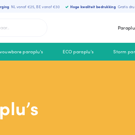
orging
NL vanaf €25, BE vanaf €30
Hoge kwaliteit bedrukking
Gratis dru
Paraplu
vouwbare paraplu's
ECO paraplu's
Storm par
MERKEN
NIEUW
Falcone
plu’s
MiniMax
Falconetti
STORMaxi