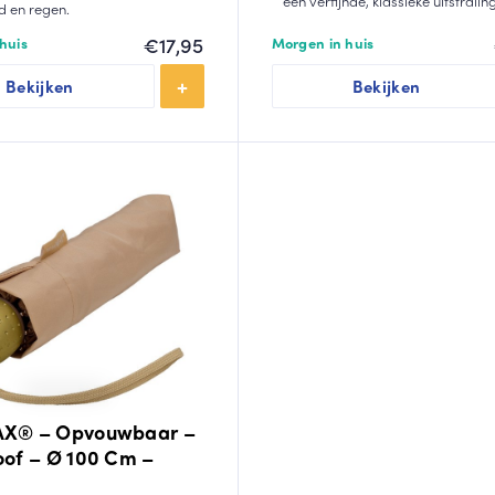
een verfijnde, klassieke uitstraling
d en regen.
€
17,95
huis
Morgen in huis
Bekijken
Bekijken
X® – Opvouwbaar –
of – Ø 100 Cm –