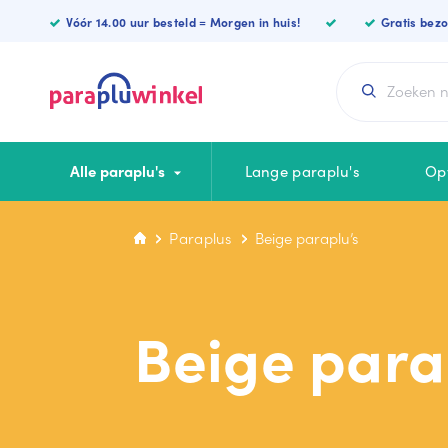
Paraplu’s
Vóór 14.00 uur besteld = Morgen in huis!
Gratis bez
Alle paraplu's
Lange paraplu's
Op
Paraplus
Beige paraplu’s
CATEGORIEËN
KLEUREN
Lange paraplu
Blauwe paraplu
Beige para
Luxe paraplu
Zwarte paraplu
Opvouwbare
Witte paraplu
Vierkante paraplu
Rode paraplu