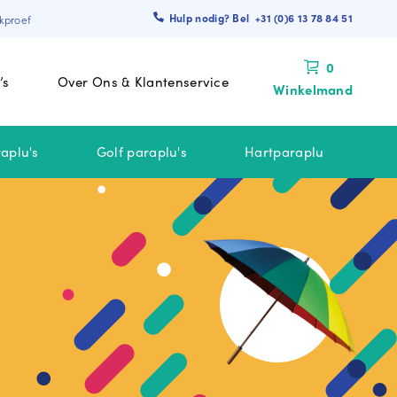
Hulp nodig? Bel +31 (0)6 13 78 84 51
kproef
0
’s
Over Ons & Klantenservice
Winkelmand
aplu's
Golf paraplu's
Hartparaplu
 BINNEN