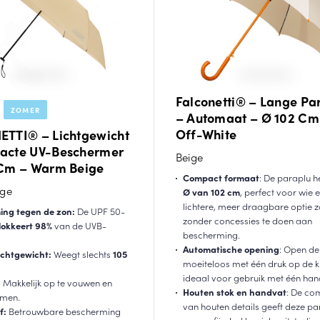
Falconetti® – Lange Pa
ZOMER
– Automaat – Ø 102 Cm
Off-White
TTI® – Lichtgewicht
acte UV-Beschermer
Beige
Cm – Warm Beige
Compact formaat
: De paraplu h
ge
Ø van 102 cm
, perfect voor wie 
lichtere, meer draagbare optie z
ing tegen de zon:
De UPF 50-
zonder concessies te doen aan
lokkeert 98%
van de UVB-
bescherming.
Automatische opening
: Open de
ichtgewicht:
Weegt slechts
105
moeiteloos met één druk op de k
ideaal voor gebruik met één han
:
Makkelijk op te vouwen en
Houten stok en handvat
: De co
emen.
van houten details geeft deze pa
f:
Betrouwbare bescherming