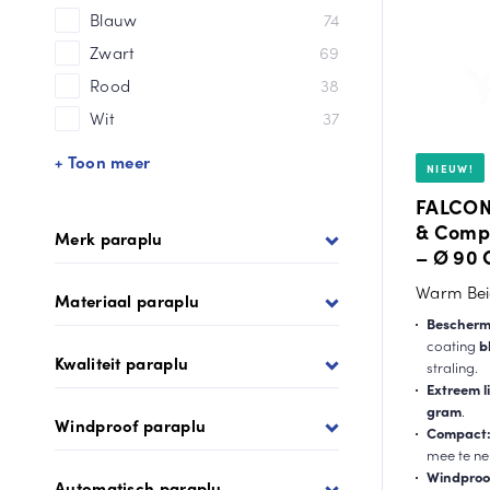
Blauw
74
Zwart
69
Rood
38
Wit
37
+ Toon meer
NIEUW!
FALCONE
& Comp
Merk paraplu
– Ø 90 
Warm Bei
Materiaal paraplu
Bescherm
coating
b
Kwaliteit paraplu
straling.
Extreem l
gram
.
Windproof paraplu
Compact
mee te n
Windproo
Automatisch paraplu