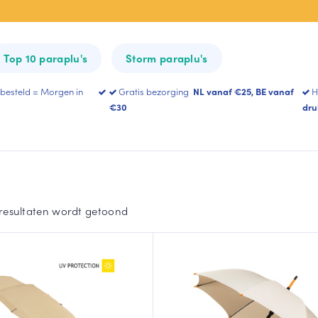
All-Square
Heart Umbrella
Top 10 paraplu's
Storm paraplu's
Toon meer
 besteld = Morgen in
Gratis bezorging
NL vanaf €25, BE vanaf
H
€30
dru
resultaten wordt getoond