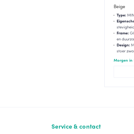
Beige
Type:
MIN
Eigensch
stevighei
Frame:
Gl
en duurz
Design:
Ma
stoer zwa
Morgen in 
Service & contact