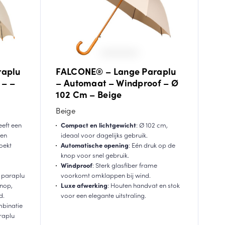
raplu
FALCONE® – Lange Paraplu
 – –
– Automaat – Windproof – Ø
102 Cm – Beige
Beige
eeft een
Compact en lichtgewicht
: Ø 102 cm,
een
ideaal voor dagelijks gebruik.
oekt
Automatische opening
: Eén druk op de
knop voor snel gebruik.
Windproof
: Sterk glasfiber frame
 paraplu
voorkomt omklappen bij wind.
nop,
Luxe afwerking
: Houten handvat en stok
d.
voor een elegante uitstraling.
mbinatie
raplu