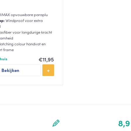
IMAX opvouwbare paraplu
ap:
Windproof voor extra
d
asfiber voor langdurige kracht
aamheid
tching colour handvat en
rt frame
€
11,95
huis
Bekijken
8,9