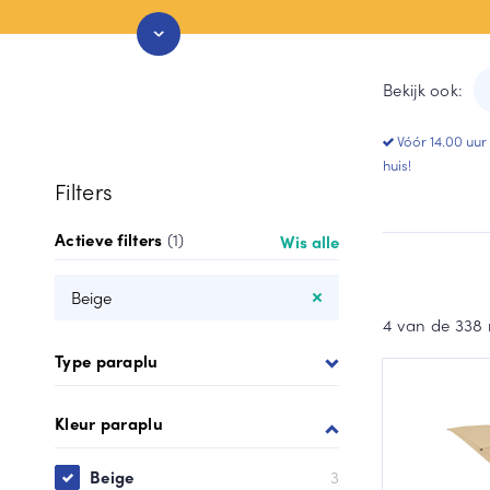
Stormparaplu
Grijze paraplu
Duo paraplu
Groen paraplu
Bekijk ook:
Toon meer
Toon meer
Vóór 14.00 uur
huis!
Filters
Actieve filters
(1)
Wis alle
Beige
4 van de 338 
Type paraplu
Kleur paraplu
Beige
3