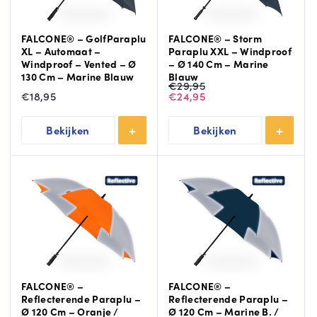
FALCONE® – GolfParaplu
FALCONE® – Storm
XL – Automaat –
Paraplu XXL – Windproof
Windproof – Vented – Ø
– Ø 140 Cm – Marine
130 Cm – Marine Blauw
Blauw
Oorspronkelijke
Huidige
€
29,95
prijs
prijs
€
18,95
€
24,95
was:
is:
€29,95.
€24,95.
Bekijken
Bekijken
FALCONE® –
FALCONE® –
Reflecterende Paraplu –
Reflecterende Paraplu –
Ø 120 Cm – Oranje /
Ø 120 Cm – Marine B. /