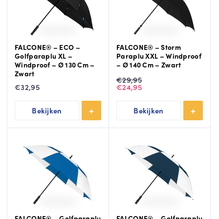
m
n
e
m
e
e
r
e
FALCONE® – ECO –
FALCONE® – Storm
r
Golfparaplu XL –
Paraplu XXL – Windproof
Windproof – Ø 130 Cm –
– Ø 140 Cm – Zwart
Zwart
Oorspronkelijke
Huidige
€
29,95
prijs
prijs
€
32,95
€
24,95
was:
is:
€29,95.
€24,95.
Bekijken
Bekijken
FALCONE® – Golfparaplu
FALCONE® – Golfparaplu