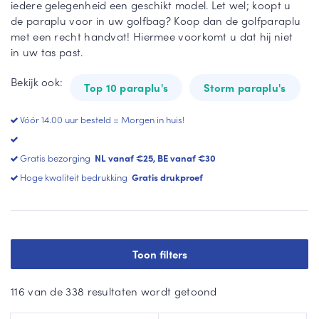
iedere gelegenheid een geschikt model. Let wel; koopt u
Lu
Zw
de paraplu voor in uw golfbag? Koop dan de golfparaplu
Fal
xe
art
met een recht handvat! Hiermee voorkomt u dat hij niet
co
pa
e
in uw tas past.
ne
ra
pa
tti
pl
ra
Bekijk ook:
u
pl
Top 10 paraplu's
Storm paraplu's
ST
u
OR
Op
Vóór 14.00 uur besteld = Morgen in huis!
M
vo
Wi
axi
uw
tte
Gratis bezorging
NL vanaf €25, BE vanaf €30
ba
pa
All
Hoge kwaliteit bedrukking
Gratis drukproef
re
ra
-
pl
Sq
Vie
u
ua
rk
re
an
Ro
Toon filters
te
de
He
pa
pa
art
ra
ra
116 van de 338 resultaten wordt getoond
U
pl
pl
mb
u
u