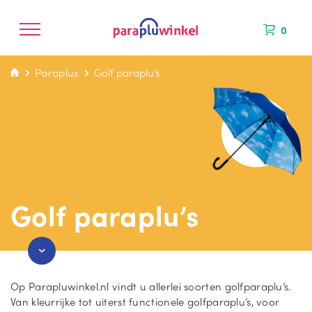
Paraplu’s
0
Paraplus
Golf paraplu’s
CATEGORIEËN
KLEUREN
MERKEN
NIEUW BINNEN
La
Bl
Fal
Golf paraplu’s
ng
au
co
e
we
ne
pa
pa
Mi
ra
ra
ni
pl
pl
Op Parapluwinkel.nl vindt u allerlei soorten golfparaplu’s.
M
u
u
Van kleurrijke tot uiterst functionele golfparaplu’s, voor
ax