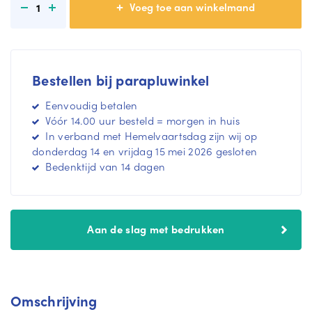
1
m
n
e
m
e
e
r
e
r
Bestellen bij parapluwinkel
Eenvoudig betalen
Vóór 14.00 uur besteld = morgen in huis
In verband met Hemelvaartsdag zijn wij op
donderdag 14 en vrijdag 15 mei 2026 gesloten
Bedenktijd van 14 dagen
Aan de slag met bedrukken
Omschrijving