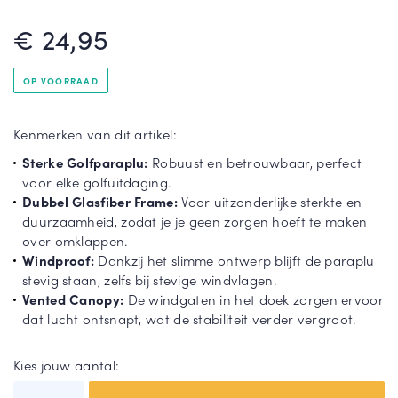
rel
€ 24,95
la
St
Gri
or
jze
mp
pa
OP VOORRAAD
ar
ra
T
ap
pl
o
Kenmerken van dit artikel:
lu
u
o
n
Sterke Golfparaplu:
Robuust en betrouwbaar, perfect
Du
Gr
m
voor elke golfuitdaging.
o
oe
e
Dubbel Glasfiber Frame:
Voor uitzonderlijke sterkte en
pa
n
e
duurzaamheid, zodat je je geen zorgen hoeft te maken
ra
pa
r
over omklappen.
pl
ra
Windproof:
Dankzij het slimme ontwerp blijft de paraplu
u
pl
stevig staan, zelfs bij stevige windvlagen.
u
Vented Canopy:
De windgaten in het doek zorgen ervoor
dat lucht ontsnapt, wat de stabiliteit verder vergroot.
T
o
T
Kies jouw aantal:
o
o
n
o