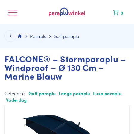
0
Paraplu
Golf paraplu
FALCONE® – Stormparaplu –
Windproof – Ø 130 Cm –
Marine Blauw
CATEGORIEËN
KLEUREN
MERKEN
NIEUW BINNEN
La
Bl
Fal
ng
au
co
Categorie:
Golf paraplu
Lange paraplu
Luxe paraplu
e
we
ne
Vaderdag
pa
pa
Mi
ra
ra
ni
pl
pl
M
u
u
ax