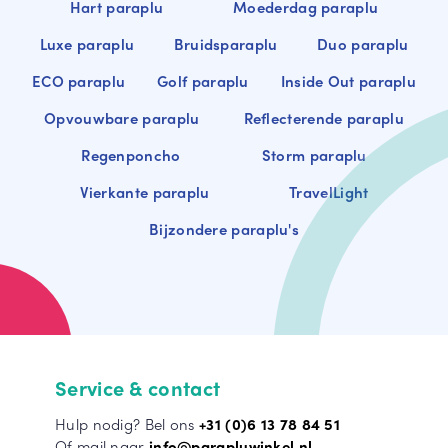
Hart paraplu
Moederdag paraplu
Luxe paraplu
Bruidsparaplu
Duo paraplu
ECO paraplu
Golf paraplu
Inside Out paraplu
Opvouwbare paraplu
Reflecterende paraplu
Regenponcho
Storm paraplu
Vierkante paraplu
TravelLight
Bijzondere paraplu's
Service & contact
Hulp nodig? Bel ons
+31 (0)6 13 78 84 51
Of mail naar
info@parapluwinkel.nl