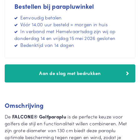
Bestellen bij parapluwinkel
m
n
e
m
Eenvoudig betalen
e
e
Vóór 14.00 uur besteld = morgen in huis
r
e
In verband met Hemelvaartsdag zijn wij op
r
donderdag 14 en vrijdag 15 mei 2026 gesloten
Bedenktijd van 14 dagen
Aan de slag met bedrukken
Omschrijving
De
FALCONE® Golfparaplu
is de perfecte keuze voor
golfers die stijl en functionaliteit willen combineren. Met
zijn grote diameter van 130 cm biedt deze paraplu
optimale bescherming tegen regen en wind, zodat je