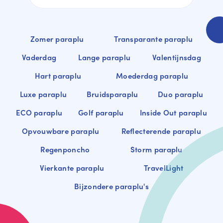
Zomer paraplu
Transparante paraplu
Vaderdag
Lange paraplu
Valentijnsdag
Hart paraplu
Moederdag paraplu
Luxe paraplu
Bruidsparaplu
Duo paraplu
ECO paraplu
Golf paraplu
Inside Out paraplu
Opvouwbare paraplu
Reflecterende paraplu
Regenponcho
Storm paraplu
Vierkante paraplu
TravelLight
Bijzondere paraplu's