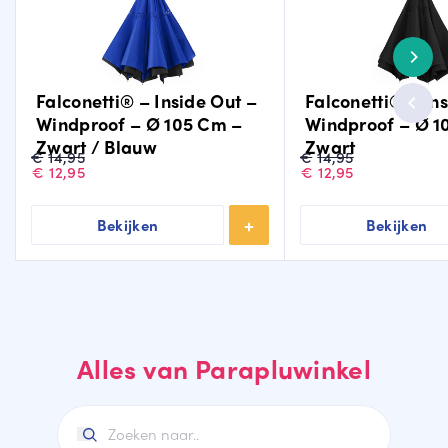
Falconetti® – Inside Out –
Falconetti® – In
Windproof – Ø 105 Cm –
Windproof – Ø 1
Zwart / Blauw
Zwart
Oorspronkelijke
Huidige
Oorspronkelijke
Huidige
€
14,95
€
14,95
prijs
prijs
prijs
prijs
€
12,95
€
12,95
was:
is:
was:
is:
€14,95.
€12,95.
€14,95.
€12,95.
Bekijken
Bekijken
Alles van Parapluwinkel