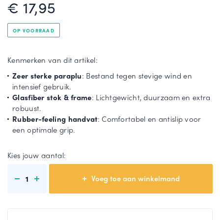
€ 17,95
rel
la
St
Gri
or
jze
OP VOORRAAD
mp
pa
ar
ra
T
Kenmerken van dit artikel:
ap
pl
o
lu
u
Zeer sterke paraplu
: Bestand tegen stevige wind en
o
intensief gebruik.
n
Du
Gr
Glasfiber stok & frame
: Lichtgewicht, duurzaam en extra
m
o
oe
robuust.
e
pa
n
Rubber-feeling handvat
: Comfortabel en antislip voor
e
ra
pa
een optimale grip.
r
pl
ra
u
pl
Kies jouw aantal:
u
1
T
o
T
o
o
n
o