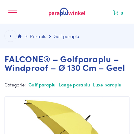
0
Paraplu
Golf paraplu
FALCONE® – Golfparaplu –
Windproof – Ø 130 Cm – Geel
CATEGORIEËN
KLEUREN
MERKEN
NIEUW BINNEN
Categorie:
Golf paraplu
Lange paraplu
Luxe paraplu
La
Bl
Fal
ng
au
co
e
we
ne
pa
pa
Mi
ra
ra
ni
pl
pl
M
u
u
ax