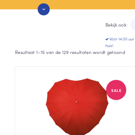
Stormparaplu
Grijze paraplu
Duo paraplu
Groen paraplu
Bekijk ook:
Toon meer
Toon meer
Vóór 14.00 uur
huis!
Geso
Resultaat 1–15 van de 129 resultaten wordt getoond
op
popu
SALE