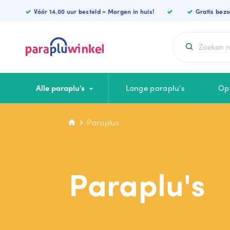
FALCONE
Vóór 14.00 uur besteld = Morgen in huis!
Gratis bez
Alle paraplu's
Lange paraplu's
Op
Paraplus
CATEGORIEËN
KLEUREN
Lange paraplu
Blauwe paraplu
Paraplu's
Luxe paraplu
Zwarte paraplu
Opvouwbare
Witte paraplu
Vierkante paraplu
Rode paraplu