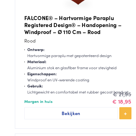
FALCONE® – Hartvormige Paraplu
Registered Design® – Handopening –
Windproof – Ø 110 Cm – Rood
Rood
Ontwerp:
Hartvormige paraplu met gepatenteerd design
Materiaal:
Aluminium stok en glasfiber frame voor stevigheid
Eigenschappen:
Windproof en UV-werende coating
Gebruik:
Lichtgewicht en comfortabel met rubber gecoat handvat
Oorspronk
Huidige
€
21,95
prijs
prijs
€
18,95
Morgen in huis
was:
is:
Bekijken
€21,95.
€18,95.