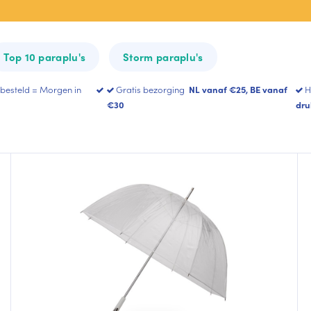
All-Square
Heart Umbrella
Top 10 paraplu's
Storm paraplu's
Toon meer
 besteld = Morgen in
Gratis bezorging
NL vanaf €25, BE vanaf
H
€30
dru
rteerd
lariteit