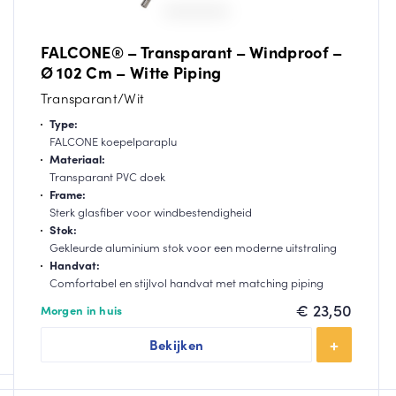
FALCONE® – Transparant – Windproof –
Ø 102 Cm – Witte Piping
Transparant/Wit
Type:
FALCONE koepelparaplu
Materiaal:
Transparant PVC doek
Frame:
Sterk glasfiber voor windbestendigheid
Stok:
Gekleurde aluminium stok voor een moderne uitstraling
Handvat:
elijke
Comfortabel en stijlvol handvat met matching piping
€
23,50
Morgen in huis
Bekijken