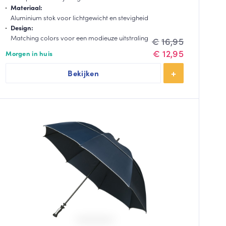
Materiaal:
Aluminium stok voor lichtgewicht en stevigheid
Design:
Matching colors voor een modieuze uitstraling
Oorspronkelijke
Huidige
€
16,95
prijs
prijs
€
12,95
Morgen in huis
was:
is:
Bekijken
€16,95.
€12,95.