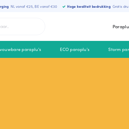
orging
NL vanaf €25, BE vanaf €30
Hoge kwaliteit bedrukking
Gratis dru
Paraplu
vouwbare paraplu's
ECO paraplu's
Storm par
MERKEN
NIEUW
Falcone
MiniMax
Falconetti
STORMaxi