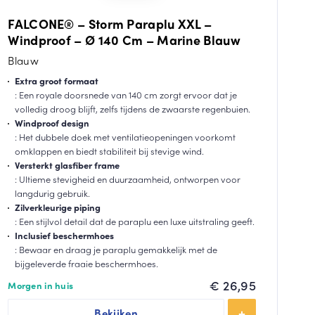
FALCONE® – Storm Paraplu XXL –
Windproof – Ø 140 Cm – Marine Blauw
Blauw
Extra groot formaat
: Een royale doorsnede van 140 cm zorgt ervoor dat je
volledig droog blijft, zelfs tijdens de zwaarste regenbuien.
Windproof design
: Het dubbele doek met ventilatieopeningen voorkomt
omklappen en biedt stabiliteit bij stevige wind.
Versterkt glasfiber frame
: Ultieme stevigheid en duurzaamheid, ontworpen voor
langdurig gebruik.
Zilverkleurige piping
: Een stijlvol detail dat de paraplu een luxe uitstraling geeft.
Inclusief beschermhoes
: Bewaar en draag je paraplu gemakkelijk met de
bijgeleverde fraaie beschermhoes.
€
26,95
Morgen in huis
Bekijken