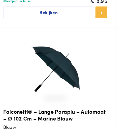
€
8,95
Morgen in huis
Bekijken
Falconetti® – Lange Paraplu – Automaat
– Ø 102 Cm – Marine Blauw
Blauw