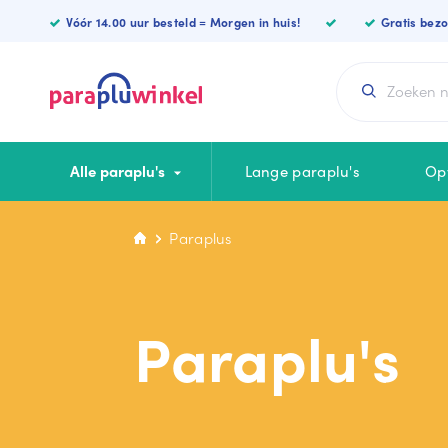
Falconetti
Vóór 14.00 uur besteld = Morgen in huis!
Gratis bez
Alle paraplu's
Lange paraplu's
Op
Paraplus
CATEGORIEËN
KLEUREN
Lange paraplu
Blauwe paraplu
Paraplu's
Luxe paraplu
Zwarte paraplu
Opvouwbare
Witte paraplu
Vierkante paraplu
Rode paraplu