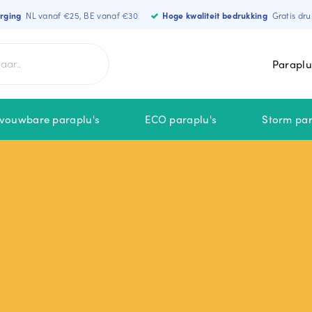
orging
NL vanaf €25, BE vanaf €30
Hoge kwaliteit bedrukking
Gratis dru
Paraplu
vouwbare paraplu's
ECO paraplu's
Storm par
MERKEN
NIEUW
Falcone
MiniMax
Falconetti
STORMaxi