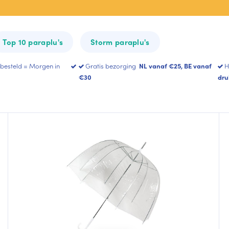
All-Square
Heart Umbrella
Top 10 paraplu's
Storm paraplu's
Toon meer
 besteld = Morgen in
Gratis bezorging
NL vanaf €25, BE vanaf
H
€30
dru
rteerd
ariteit