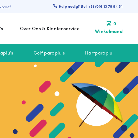
Hulp nodig? Bel +31 (0)6 13 78 84 51
kproef
0
’s
Over Ons & Klantenservice
Winkelmand
aplu's
Golf paraplu's
Hartparaplu
 BINNEN