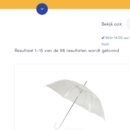
Stormparaplu
Grijze paraplu
Duo paraplu
Groen paraplu
Bekijk ook:
Toon meer
Toon meer
Vóór 14.00 uur
huis!
Geso
Resultaat 1–15 van de 98 resultaten wordt getoond
op
popul