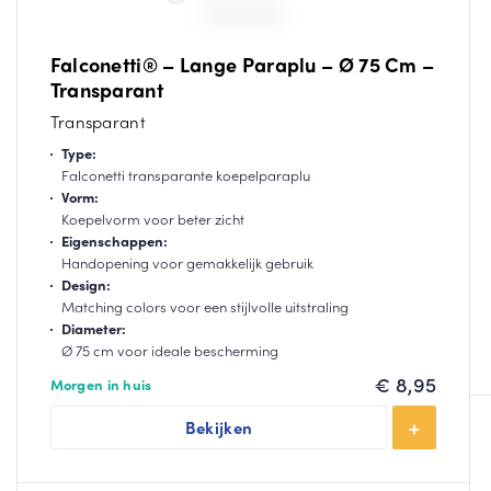
Falconetti® – Lange Paraplu – Ø 75 Cm –
Transparant
Transparant
Type:
Falconetti transparante koepelparaplu
Vorm:
Koepelvorm voor beter zicht
Eigenschappen:
Handopening voor gemakkelijk gebruik
Design:
Matching colors voor een stijlvolle uitstraling
Diameter:
Ø 75 cm voor ideale bescherming
€
8,95
Morgen in huis
Bekijken