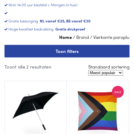
Lu
Zw
Vóór 14.00 uur besteld = Morgen in huis!
Fal
xe
art
co
pa
e
Gratis bezorging
NL vanaf €25, BE vanaf €30
ne
ra
pa
tti
Hoge kwaliteit bedrukking
Gratis drukproef
pl
ra
u
pl
Home
/ Brand / Vierkante paraplu
ST
u
OR
Op
Toon filters
M
vo
Wi
axi
uw
tte
Gesorteerd
Toont alle 2 resultaten
Standaard sortering
ba
pa
op
All
re
ra
populariteit
-
pl
Sq
Vie
u
ua
SALE
rk
re
an
Ro
te
de
He
pa
pa
art
ra
ra
U
pl
pl
mb
u
u