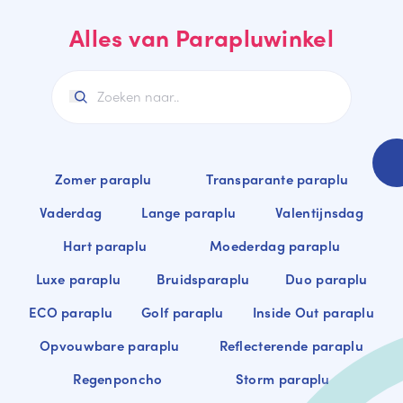
m
n
Alles van Parapluwinkel
e
m
e
e
r
e
r
Zomer paraplu
Transparante paraplu
Vaderdag
Lange paraplu
Valentijnsdag
Hart paraplu
Moederdag paraplu
Luxe paraplu
Bruidsparaplu
Duo paraplu
ECO paraplu
Golf paraplu
Inside Out paraplu
Opvouwbare paraplu
Reflecterende paraplu
Regenponcho
Storm paraplu