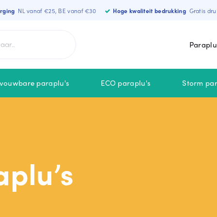
orging
NL vanaf €25, BE vanaf €30
Hoge kwaliteit bedrukking
Gratis dru
Paraplu
vouwbare paraplu's
ECO paraplu's
Storm par
MERKEN
NIEUW
Falcone
aplu’s
MiniMax
Falconetti
STORMaxi