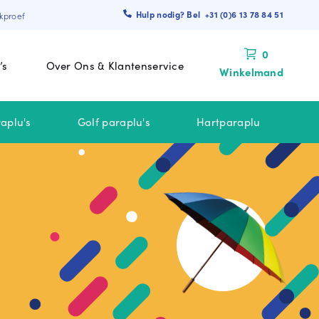
Hulp nodig? Bel +31 (0)6 13 78 84 51
kproef
0
’s
Over Ons & Klantenservice
Winkelmand
aplu's
Golf paraplu's
Hartparaplu
 BINNEN