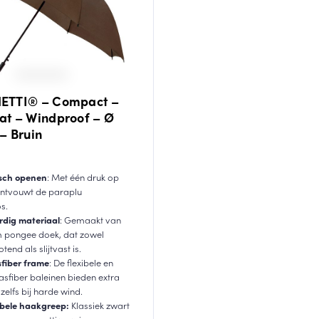
ETTI® – Compact –
t – Windproof – Ø
– Bruin
sch openen
: Met één druk op
ntvouwt de paraplu
s.
dig materiaal
: Gemaakt van
 pongee doek, dat zowel
tend als slijtvast is.
sfiber frame
: De flexibele en
asfiber baleinen bieden extra
, zelfs bij harde wind.
bele haakgreep:
Klassiek zwart