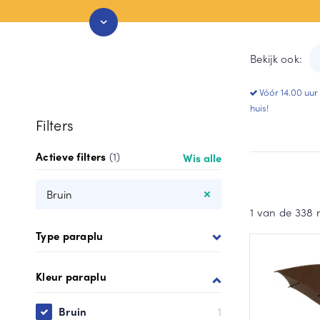
Stormparaplu
Grijze paraplu
Duo paraplu
Groen paraplu
Bekijk ook:
Toon meer
Toon meer
Vóór 14.00 uur
huis!
Filters
Actieve filters
(1)
Wis alle
Bruin
1 van de 338 
Type paraplu
Kleur paraplu
Bruin
1