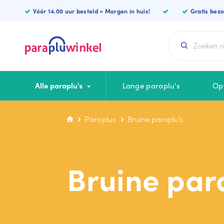
Paraplu’s
Vóór 14.00 uur besteld = Morgen in huis!
Gratis bez
Alle paraplu's
Lange paraplu's
Op
Paraplus
Bruine paraplu’s
CATEGORIEËN
KLEUREN
Lange paraplu
Blauwe paraplu
Bruine par
Luxe paraplu
Zwarte paraplu
Opvouwbare
Witte paraplu
Vierkante paraplu
Rode paraplu