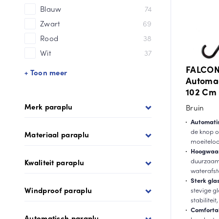
Blauw
74
Zwart
69
Rood
38
Wit
37
FALCON
+ Toon meer
Automaa
102 Cm 
Merk paraplu
Bruin
Automati
de knop o
Materiaal paraplu
moeiteloo
Hoogwaar
duurzaam
Kwaliteit paraplu
waterafsto
Sterk gla
Windproof paraplu
stevige gl
stabiliteit
Comforta
Automatisch paraplu