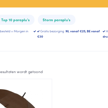
All-Square
Heart Umbrella
Top 10 paraplu's
Storm paraplu's
Toon meer
 besteld = Morgen in
Gratis bezorging
NL vanaf €25, BE vanaf
H
€30
dru
resultaten wordt getoond