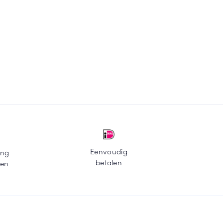
Eenvoudig
ing
betalen
ten