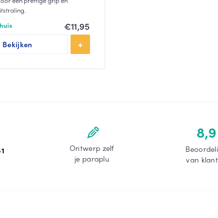
oor een prettige grip en
itstraling.
€
11,95
huis
Bekijken
8,9
Ontwerp zelf
Beoordel
51
je paraplu
van klan