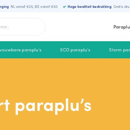
orging
NL vanaf €25, BE vanaf €30
Hoge kwaliteit bedrukking
Gratis dru
Paraplu
vouwbare paraplu's
ECO paraplu's
Storm par
MERKEN
NIEUW
Falcone
t paraplu’s
MiniMax
Falconetti
STORMaxi