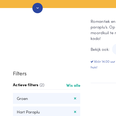
Stormparaplu
Grijze paraplu
Duo paraplu
Groen paraplu
Romantiek en 
Toon meer
Toon meer
paraplu’s. Op
moordkuil te 
kado!
Bekijk ook:
Vóór 14.00 uur
huis!
Filters
Actieve filters
(2)
Wis alle
Groen
Hart Paraplu