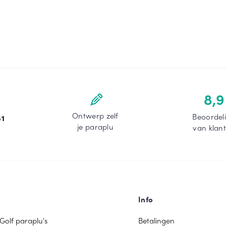
8,9
Ontwerp zelf
Beoordel
51
je paraplu
van klan
Info
Golf paraplu's
Betalingen