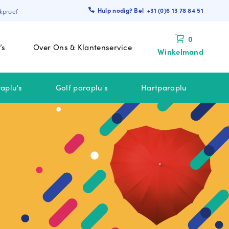
Hulp nodig? Bel +31 (0)6 13 78 84 51
kproef
0
’s
Over Ons & Klantenservice
Winkelmand
aplu's
Golf paraplu's
Hartparaplu
 BINNEN