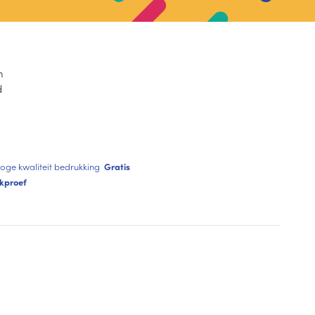
n
d
oge kwaliteit bedrukking
Gratis
kproef