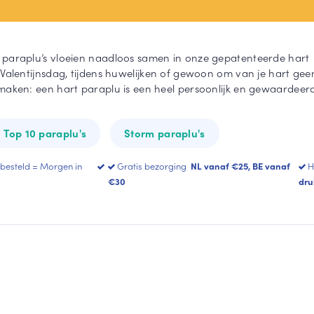
All-Square
Heart Umbrella
paraplu’s vloeien naadloos samen in onze gepatenteerde hart
Toon meer
 Valentijnsdag, tijdens huwelijken of gewoon om van je hart gee
maken: een hart paraplu is een heel persoonlijk en gewaardeer
Top 10 paraplu's
Storm paraplu's
 besteld = Morgen in
Gratis bezorging
NL vanaf €25, BE vanaf
H
€30
dru