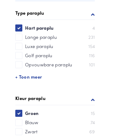
Type paraplu
Hart paraplu
4
Lange paraplu
231
Luxe paraplu
154
Golf paraplu
116
Opvouwbare paraplu
101
+ Toon meer
Kleur paraplu
Groen
15
Blauw
74
Zwart
69