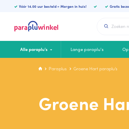
Paraplu’s
Vóór 14.00 uur besteld = Morgen in huis!
Gratis bez
Alle paraplu's
Lange paraplu's
Op
Paraplus
Groene Hart paraplu’s
CATEGORIEËN
KLEUREN
Lange paraplu
Blauwe paraplu
Groene Har
Luxe paraplu
Zwarte paraplu
Opvouwbare
Witte paraplu
Vierkante paraplu
Rode paraplu