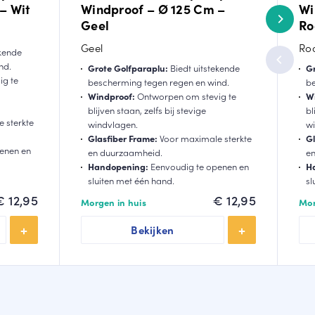
– Wit
Windproof – Ø 125 Cm –
Wi
Geel
Ro
Geel
Ro
ekende
nd.
Grote Golfparaplu:
Biedt uitstekende
Gr
g te
bescherming tegen regen en wind.
be
Windproof:
Ontworpen om stevig te
W
blijven staan, zelfs bij stevige
bl
 sterkte
windvlagen.
wi
Glasfiber Frame:
Voor maximale sterkte
Gl
enen en
en duurzaamheid.
e
Handopening:
Eenvoudig te openen en
H
sluiten met één hand.
sl
€
12,95
€
12,95
Morgen in huis
Mor
Bekijken