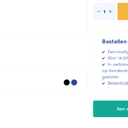
1
Bestellen
Eenvoudig
Vóór 14.00
In verband
op donderdag
gesloten
Bedenktij
Aan 