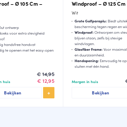
oof – Ø 105 Cm –
Windproof – Ø 125 Cm 
Wit
Grote Golfparaplu:
Biedt uitst
bescherming tegen regen en wi
Out ontwerp
Windproof:
Ontworpen om stevi
oeks voor extra stevigheid
blijven staan, zelfs bij stevige
oof
windvlagen.
g handsfree handvat
Glasfiber Frame:
Voor maximale
ig te openen met het easy-open
en duurzaamheid.
m
Handopening:
Eenvoudig te op
sluiten met één hand.
Oorspronkelijke
Huidige
€
14,95
prijs
prijs
€
12,95
n huis
Morgen in huis
was:
is:
Bekijken
Bekijken
€14,95.
€12,95.