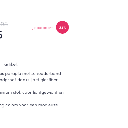
,95
je bespaart
24%
5
 artikel:
eis paraplu met schouderband
dproof dankzij het glasfiber
inium stok voor lichtgewicht en
g colors voor een modieuze