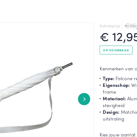
All-Square
Heart Umbrella
€16
Adviesprijs:
Toon meer
€ 12,9
OP VOORRAAD
Kenmerken van dit
Type:
Falcone r
Eigenschap:
Win
frame
Materiaal:
Alum
stevigheid
Design:
Matchin
uitstraling
Kies jouw aantal: