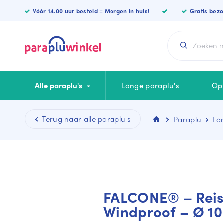
Vóór 14.00 uur besteld = Morgen in huis!
Gratis bez
Alle paraplu's
Lange paraplu's
Op
Paraplu
Lan
CATEGORIEËN
KLEUREN
Lange paraplu
Blauwe paraplu
Luxe paraplu
Zwarte paraplu
Opvouwbare
Witte paraplu
FALCONE® – Reis
Vierkante paraplu
Rode paraplu
Windproof – Ø 10