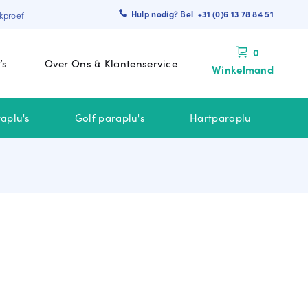
Hulp nodig? Bel +31 (0)6 13 78 84 51
kproef
0
’s
Over Ons & Klantenservice
Winkelmand
aplu's
Golf paraplu's
Hartparaplu
 BINNEN