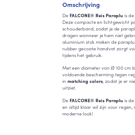
Omschrijving
De
FALCONE® Reis Paraplu
is de
Deze compacte en lichtgewicht pa
schouderband, zodat je de parapl
dragen wanneer je hem niet gebrui
aluminium stok maken de paraplu 
rubber gecoate handvat zorgt voo
tijdens het gebruik.
Met een diameter van Ø 100 cm b
voldoende bescherming tegen rege
in
matching colors
, zodat je er ni
uitziet.
De
FALCONE® Reis Paraplu
is de
en altijd klaar wil zijn voor rege
moderne look!