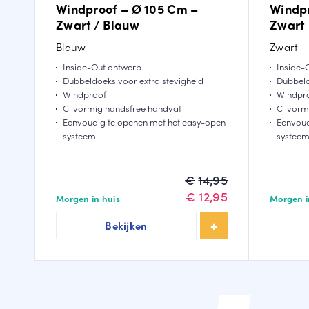
Windproof – Ø 105 Cm –
Windpr
Zwart / Blauw
Zwart
Blauw
Zwart
Inside-Out ontwerp
Inside-
Dubbeldoeks voor extra stevigheid
Dubbeld
Windproof
Windpr
C-vormig handsfree handvat
C-vormi
Eenvoudig te openen met het easy-open
Eenvoud
systeem
systee
Oorspronkelijke
Huidige
€
14,95
prijs
prijs
€
12,95
Morgen in huis
Morgen i
was:
is:
Bekijken
€14,95.
€12,95.