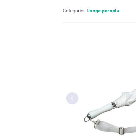
Stormparaplu
Grijze paraplu
Categorie:
Lange paraplu
Duo paraplu
Groen paraplu
Toon meer
Toon meer