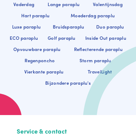
Vaderdag
Lange paraplu
Valentijnsdag
Hart paraplu
Moederdag paraplu
Luxe paraplu
Bruidsparaplu
Duo paraplu
ECO paraplu
Golf paraplu
Inside Out paraplu
Opvouwbare paraplu
Reflecterende paraplu
Regenponcho
Storm paraplu
Vierkante paraplu
TravelLight
Bijzondere paraplu's
Service & contact