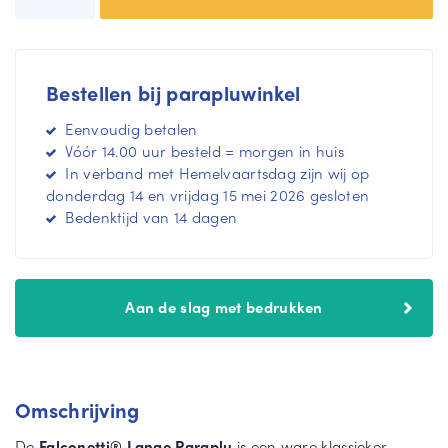
m
n
e
m
e
e
r
e
Bestellen bij parapluwinkel
r
Eenvoudig betalen
Vóór 14.00 uur besteld = morgen in huis
In verband met Hemelvaartsdag zijn wij op
donderdag 14 en vrijdag 15 mei 2026 gesloten
Bedenktijd van 14 dagen
Aan de slag met bedrukken
Omschrijving
De
Falconetti® Lange Paraplu
is een ware klassieker,