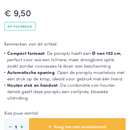
rel
€ 9,50
la
St
Gri
or
jze
mp
pa
OP VOORRAAD
ar
ra
T
ap
pl
o
Kenmerken van dit artikel:
lu
u
o
n
Compact formaat
: De paraplu heeft een
Ø van 102 cm
,
Du
Gr
m
perfect voor wie een lichtere, meer draagbare optie
o
oe
e
zoekt zonder concessies te doen aan bescherming.
pa
n
e
Automatische opening
: Open de paraplu moeiteloos met
ra
pa
r
één druk op de knop, ideaal voor gebruik met één hand.
pl
ra
Houten stok en handvat
: De combinatie van houten
u
pl
details geeft deze paraplu een verfijnde, klassieke
u
uitstraling.
T
Kies jouw aantal:
o
T
o
o
1
n
o