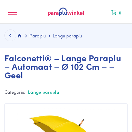
0
Paraplu
Lange paraplu
Falconetti® – Lange Paraplu
– Automaat – Ø 102 Cm – –
Geel
CATEGORIEËN
KLEUREN
MERKEN
NIEUW BINNEN
La
Bl
Fal
ng
au
co
Categorie:
Lange paraplu
e
we
ne
pa
pa
Mi
ra
ra
ni
pl
pl
M
u
u
ax