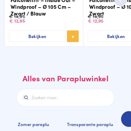
Windproof – Ø 105 Cm –
Windproof – Ø 1
Zwart / Blauw
Zwart
Oorspronkelijke
Huidige
Oorspronkelijke
Huidige
€
14,95
€
14,95
prijs
prijs
prijs
prijs
€
12,95
€
12,95
was:
is:
was:
is:
€14,95.
€12,95.
€14,95.
€12,95.
Bekijken
Bekijken
Alles van Parapluwinkel
Zomer paraplu
Transparante paraplu