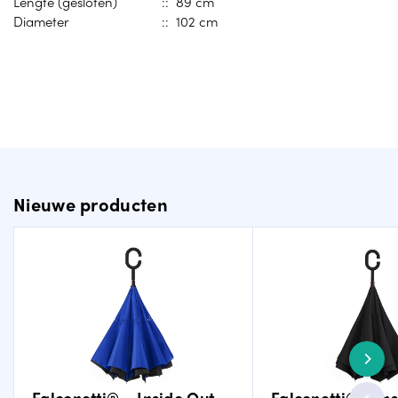
Lengte (gesloten)
:: 89 cm
Diameter
:: 102 cm
Nieuwe producten
Falconetti® – Inside Out –
Falconetti® – In