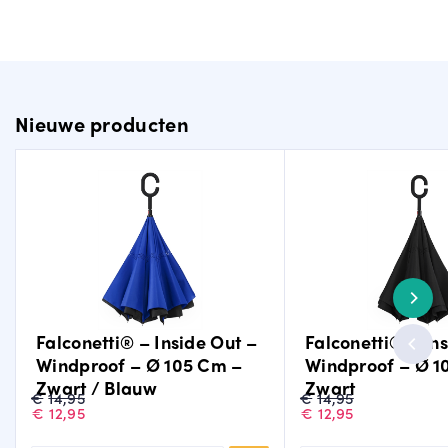
Nieuwe producten
Falconetti® – Inside Out –
Falconetti® – In
Windproof – Ø 105 Cm –
Windproof – Ø 1
Zwart / Blauw
Zwart
Oorspronkelijke
Huidige
Oorspronkelijke
Huidige
€
14,95
€
14,95
prijs
prijs
prijs
prijs
€
12,95
€
12,95
was:
is:
was:
is:
€14,95.
€12,95.
€14,95.
€12,95.