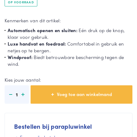
OP VOORRAAD
rel
la
St
Gri
or
jze
Kenmerken van dit artikel:
mp
pa
Automatisch openen en sluiten:
Eén druk op de knop,
ar
ra
T
klaar voor gebruik.
ap
pl
o
Luxe handvat en foedraal:
Comfortabel in gebruik en
lu
u
o
netjes op te bergen.
n
Windproof:
Biedt betrouwbare bescherming tegen de
Du
Gr
m
wind.
o
oe
e
pa
n
e
ra
pa
Kies jouw aantal:
r
pl
ra
u
pl
1
u
T
o
T
Bestellen bij parapluwinkel
o
o
n
o