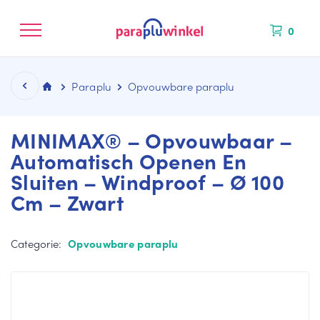
0
Paraplu
Opvouwbare paraplu
MINIMAX® – Opvouwbaar –
Automatisch Openen En
Sluiten – Windproof – Ø 100
CATEGORIEËN
KLEUREN
MERKEN
NIEUW BINNEN
Cm – Zwart
La
Bl
Fal
ng
au
co
e
we
ne
Categorie:
Opvouwbare paraplu
pa
pa
Mi
ra
ra
ni
pl
pl
M
u
u
ax