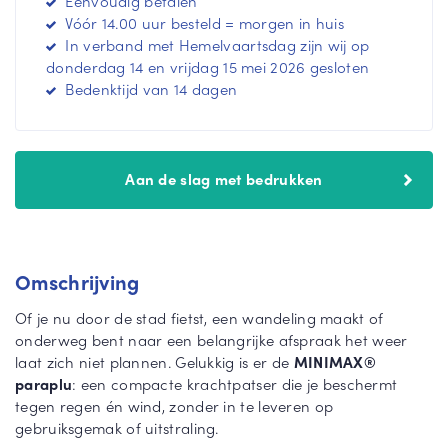
Eenvoudig betalen
m
n
Vóór 14.00 uur besteld = morgen in huis
e
m
In verband met Hemelvaartsdag zijn wij op
e
e
donderdag 14 en vrijdag 15 mei 2026 gesloten
r
e
Bedenktijd van 14 dagen
r
Aan de slag met bedrukken
Omschrijving
Of je nu door de stad fietst, een wandeling maakt of
onderweg bent naar een belangrijke afspraak het weer
laat zich niet plannen. Gelukkig is er de
MINIMAX®
paraplu
: een compacte krachtpatser die je beschermt
tegen regen én wind, zonder in te leveren op
gebruiksgemak of uitstraling.