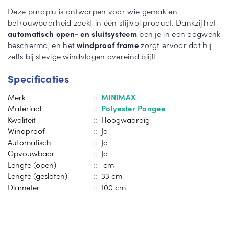
Deze paraplu is ontworpen voor wie gemak en
betrouwbaarheid zoekt in één stijlvol product. Dankzij het
automatisch open- en sluitsysteem
ben je in een oogwenk
beschermd, en het
windproof frame
zorgt ervoor dat hij
zelfs bij stevige windvlagen overeind blijft.
Specificaties
Merk
::
MINIMAX
Materiaal
::
Polyester Pongee
Kwaliteit
:: Hoogwaardig
Windproof
:: Ja
Automatisch
:: Ja
Opvouwbaar
:: Ja
Lengte (open)
:: cm
Lengte (gesloten)
:: 33 cm
Diameter
:: 100 cm