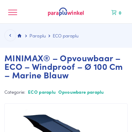
0
Paraplu
ECO paraplu
MINIMAX® – Opvouwbaar –
ECO – Windproof – Ø 100 Cm
– Marine Blauw
CATEGORIEËN
KLEUREN
MERKEN
NIEUW BINNEN
La
Bl
Fal
ng
au
co
Categorie:
ECO paraplu
Opvouwbare paraplu
e
we
ne
pa
pa
Mi
ra
ra
ni
pl
pl
M
u
u
ax