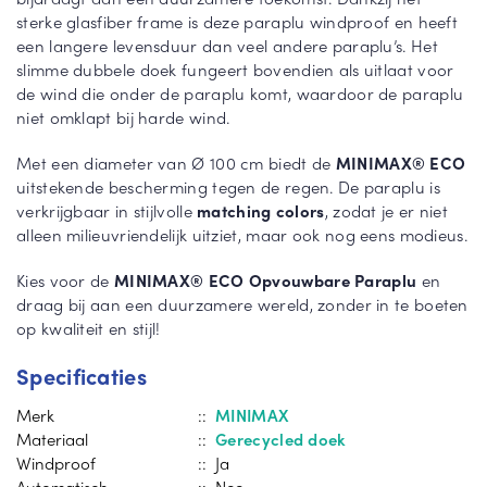
sterke glasfiber frame is deze paraplu windproof en heeft
een langere levensduur dan veel andere paraplu’s. Het
slimme dubbele doek fungeert bovendien als uitlaat voor
de wind die onder de paraplu komt, waardoor de paraplu
niet omklapt bij harde wind.
Met een diameter van Ø 100 cm biedt de
MINIMAX® ECO
uitstekende bescherming tegen de regen. De paraplu is
verkrijgbaar in stijlvolle
matching colors
, zodat je er niet
alleen milieuvriendelijk uitziet, maar ook nog eens modieus.
Kies voor de
MINIMAX® ECO Opvouwbare Paraplu
en
draag bij aan een duurzamere wereld, zonder in te boeten
op kwaliteit en stijl!
Specificaties
Merk
::
MINIMAX
Materiaal
::
Gerecycled doek
Windproof
:: Ja