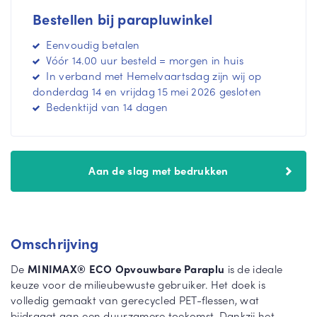
m
n
Bestellen bij parapluwinkel
e
m
e
e
Eenvoudig betalen
r
e
Vóór 14.00 uur besteld = morgen in huis
r
In verband met Hemelvaartsdag zijn wij op
donderdag 14 en vrijdag 15 mei 2026 gesloten
Bedenktijd van 14 dagen
Aan de slag met bedrukken
Omschrijving
De
MINIMAX® ECO Opvouwbare Paraplu
is de ideale
keuze voor de milieubewuste gebruiker. Het doek is
volledig gemaakt van gerecycled PET-flessen, wat
bijdraagt aan een duurzamere toekomst. Dankzij het