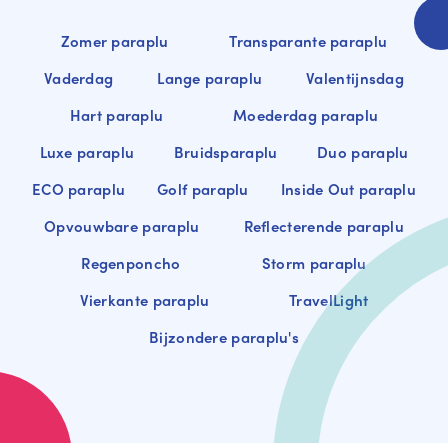
Zomer paraplu
Transparante paraplu
Vaderdag
Lange paraplu
Valentijnsdag
Hart paraplu
Moederdag paraplu
Luxe paraplu
Bruidsparaplu
Duo paraplu
ECO paraplu
Golf paraplu
Inside Out paraplu
Opvouwbare paraplu
Reflecterende paraplu
Regenponcho
Storm paraplu
Vierkante paraplu
TravelLight
Bijzondere paraplu's