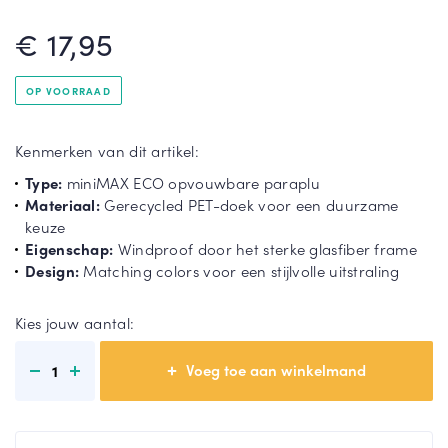
rel
€ 17,95
la
St
Gri
or
jze
mp
pa
OP VOORRAAD
ar
ra
T
ap
pl
o
Kenmerken van dit artikel:
lu
u
o
n
Type:
miniMAX ECO opvouwbare paraplu
Du
Gr
m
Materiaal:
Gerecycled PET-doek voor een duurzame
o
oe
e
keuze
pa
n
e
Eigenschap:
Windproof door het sterke glasfiber frame
ra
pa
r
Design:
Matching colors voor een stijlvolle uitstraling
pl
ra
u
pl
Kies jouw aantal:
u
1
T
o
T
o
o
n
o