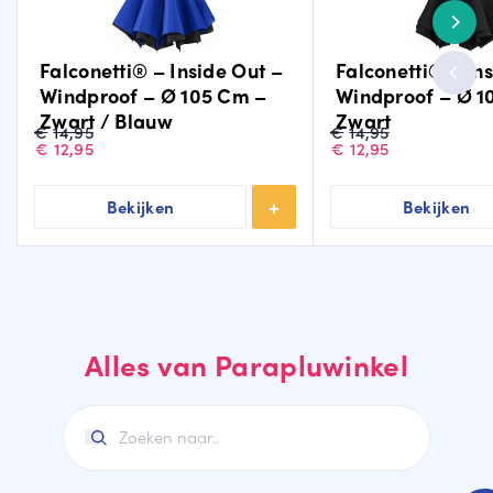
Falconetti® – Inside Out –
Falconetti® – In
Windproof – Ø 105 Cm –
Windproof – Ø 1
Zwart / Blauw
Zwart
Oorspronkelijke
Huidige
Oorspronkelijke
Huidige
€
14,95
€
14,95
prijs
prijs
prijs
prijs
€
12,95
€
12,95
was:
is:
was:
is:
€14,95.
€12,95.
€14,95.
€12,95.
Bekijken
Bekijken
Alles van Parapluwinkel