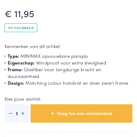
rel
€ 11,95
la
St
Gri
or
jze
mp
pa
OP VOORRAAD
ar
ra
T
ap
pl
o
Kenmerken van dit artikel:
lu
u
o
n
Type:
MINIMAX opvouwbare paraplu
Du
Gr
m
Eigenschap:
Windproof voor extra stevigheid
o
oe
e
Frame:
Glasfiber voor langdurige kracht en
pa
n
e
duurzaamheid
ra
pa
r
Design:
Matching colour handvat en stoer zwart frame
pl
ra
u
pl
Kies jouw aantal:
u
1
T
o
T
o
o
n
o