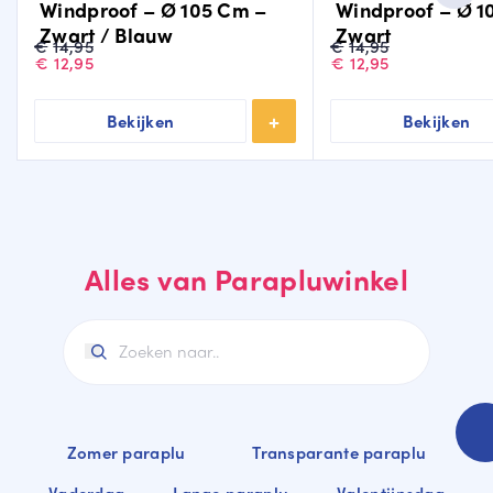
Windproof – Ø 105 Cm –
Windproof – Ø 1
Zwart / Blauw
Zwart
Oorspronkelijke
Huidige
Oorspronkelijke
Huidige
€
14,95
€
14,95
prijs
prijs
prijs
prijs
€
12,95
€
12,95
was:
is:
was:
is:
€14,95.
€12,95.
€14,95.
€12,95.
Bekijken
Bekijken
Alles van Parapluwinkel
Zomer paraplu
Transparante paraplu