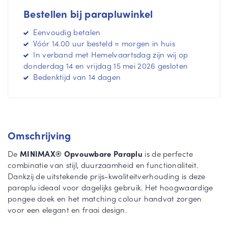
m
n
Bestellen bij parapluwinkel
e
m
e
e
Eenvoudig betalen
r
e
Vóór 14.00 uur besteld = morgen in huis
r
In verband met Hemelvaartsdag zijn wij op
donderdag 14 en vrijdag 15 mei 2026 gesloten
Bedenktijd van 14 dagen
Omschrijving
De
MINIMAX® Opvouwbare Paraplu
is de perfecte
combinatie van stijl, duurzaamheid en functionaliteit.
Dankzij de uitstekende prijs-kwaliteitverhouding is deze
paraplu ideaal voor dagelijks gebruik. Het hoogwaardige
pongee doek en het matching colour handvat zorgen
voor een elegant en fraai design.