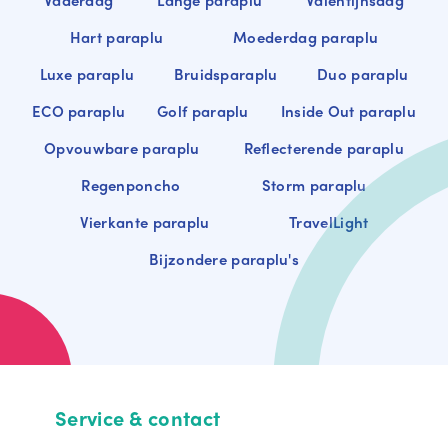
Vaderdag
Lange paraplu
Valentijnsdag
Hart paraplu
Moederdag paraplu
Luxe paraplu
Bruidsparaplu
Duo paraplu
ECO paraplu
Golf paraplu
Inside Out paraplu
Opvouwbare paraplu
Reflecterende paraplu
Regenponcho
Storm paraplu
Vierkante paraplu
TravelLight
Bijzondere paraplu's
Service & contact