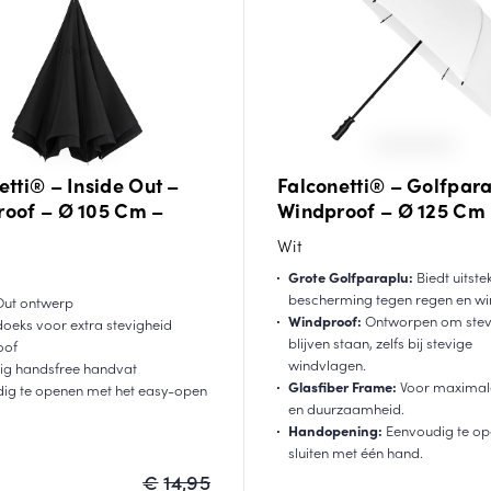
etti® – Inside Out –
Falconetti® – Golfpara
oof – Ø 105 Cm –
Windproof – Ø 125 Cm 
Wit
Grote Golfparaplu:
Biedt uitst
bescherming tegen regen en wi
Out ontwerp
Windproof:
Ontworpen om stevi
oeks voor extra stevigheid
blijven staan, zelfs bij stevige
oof
windvlagen.
g handsfree handvat
Glasfiber Frame:
Voor maximale
ig te openen met het easy-open
en duurzaamheid.
m
Handopening:
Eenvoudig te op
sluiten met één hand.
Oorspronkelijke
Huidige
€
14,95