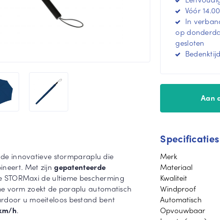
Vóór 14.00
In verband
op donderdag
gesloten
Bedenktij
Aan 
Specificaties
, de innovatieve stormparaplu die
Merk
bineert. Met zijn
gepatenteerde
Materiaal
e STORMaxi de ultieme bescherming
Kwaliteit
me vorm zoekt de paraplu automatisch
Windproof
ardoor u moeiteloos bestand bent
Automatisch
 km/h
.
Opvouwbaar