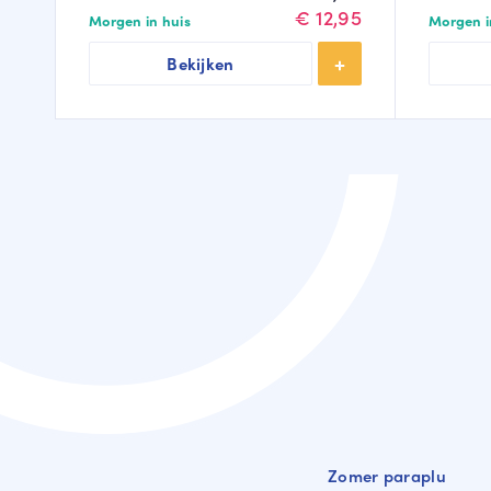
prijs
prijs
€
12,95
Morgen in huis
Morgen i
was:
is:
Bekijken
€14,95.
€12,95.
Zomer paraplu