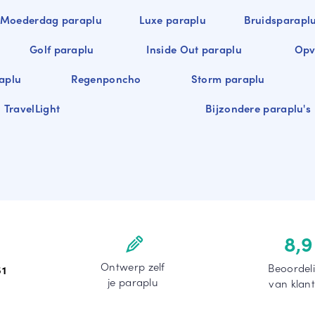
Moederdag paraplu
Luxe paraplu
Bruidsparapl
Golf paraplu
Inside Out paraplu
Opv
aplu
Regenponcho
Storm paraplu
TravelLight
Bijzondere paraplu's
8,9
Ontwerp zelf
Beoordel
51
je paraplu
van klan