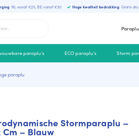
orging
NL vanaf €25, BE vanaf €30
Hoge kwaliteit bedrukking
Gratis dru
Paraplu
vouwbare paraplu's
ECO paraplu's
Storm par
ge paraplu
MERKEN
NIEUW
Falcone
MiniMax
Falconetti
odynamische Stormparaplu –
STORMaxi
2 Cm – Blauw