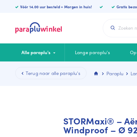
Vóór 14.00 uur besteld = Morgen in huis!
Gratis bez
Alle paraplu's
Lange paraplu's
Op
Paraplu
Lan
CATEGORIEËN
KLEUREN
Lange paraplu
Blauwe paraplu
Luxe paraplu
Zwarte paraplu
Opvouwbare
Witte paraplu
STORMaxi® – Aër
Vierkante paraplu
Rode paraplu
Windproof – Ø 9