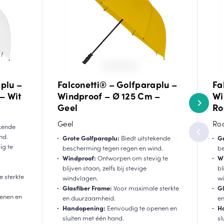
plu –
Falconetti® – Golfparaplu –
Fa
– Wit
Windproof – Ø 125 Cm –
Wi
Geel
Ro
Geel
Ro
ekende
nd.
Grote Golfparaplu:
Biedt uitstekende
Gr
g te
bescherming tegen regen en wind.
be
Windproof:
Ontworpen om stevig te
W
blijven staan, zelfs bij stevige
bl
 sterkte
windvlagen.
wi
Glasfiber Frame:
Voor maximale sterkte
Gl
enen en
en duurzaamheid.
e
Handopening:
Eenvoudig te openen en
H
sluiten met één hand.
sl