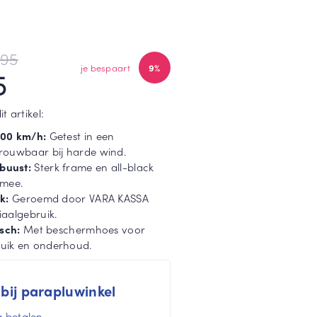
,95
je bespaart
9%
5
 artikel:
100 km/h:
Getest in een
rouwbaar bij harde wind.
buust:
Sterk frame en all-black
 mee.
k:
Geroemd door VARA KASSA
iaalgebruik.
isch:
Met beschermhoes voor
uik en onderhoud.
 bij parapluwinkel
 betalen