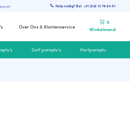
Hulp nodig? Bel +31 (0)6 13 78 84 51
kproef
0
’s
Over Ons & Klantenservice
Winkelmand
aplu's
Golf paraplu's
Hartparaplu
 BINNEN