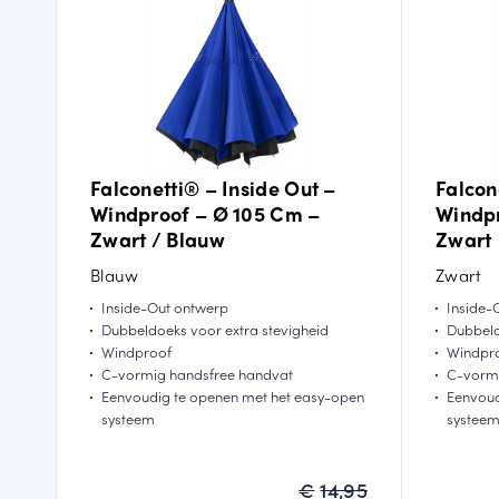
Falconetti® – Inside Out –
Falcon
Windproof – Ø 105 Cm –
Windpr
Zwart / Blauw
Zwart
Blauw
Zwart
Inside-Out ontwerp
Inside-
Dubbeldoeks voor extra stevigheid
Dubbeld
Windproof
Windpr
C-vormig handsfree handvat
C-vormi
Eenvoudig te openen met het easy-open
Eenvoud
systeem
systee
Oorspronkelijke
Huidige
€
14,95