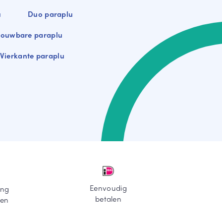
u
Duo paraplu
ouwbare paraplu
Vierkante paraplu
Eenvoudig
ing
betalen
ten