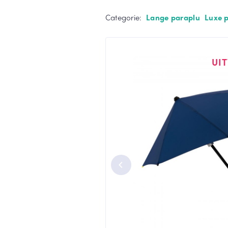
Stormparaplu
Grijze paraplu
Categorie:
Lange paraplu
Luxe 
Duo paraplu
Groen paraplu
Toon meer
Toon meer
UI