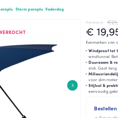
All-Square
paraplu
Storm paraplu
Vaderdag
Heart Umbrella
€21
Adviesprijs:
Toon meer
€ 19,9
TVERKOCHT
Kenmerken van dit
Windproof tot 
windtunnel. Bet
Duurzaam & ro
stok. Gaat lang
Milieuvriendelij
voor slim mater
Stijlvol & prakt
eenvoudig gebr
Bestellen
Eenvoudig