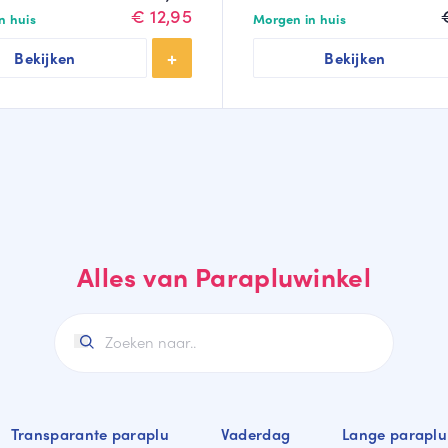
prijs
prijs
€
12,95
n huis
Morgen in huis
was:
is:
Bekijken
Bekijken
€14,95.
€12,95.
Alles van Parapluwinkel
Transparante paraplu
Vaderdag
Lange paraplu