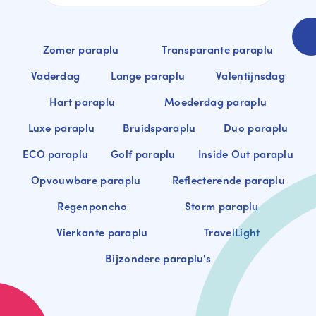
Zomer paraplu
Transparante paraplu
Vaderdag
Lange paraplu
Valentijnsdag
Hart paraplu
Moederdag paraplu
Luxe paraplu
Bruidsparaplu
Duo paraplu
ECO paraplu
Golf paraplu
Inside Out paraplu
Opvouwbare paraplu
Reflecterende paraplu
Regenponcho
Storm paraplu
Vierkante paraplu
TravelLight
Bijzondere paraplu's