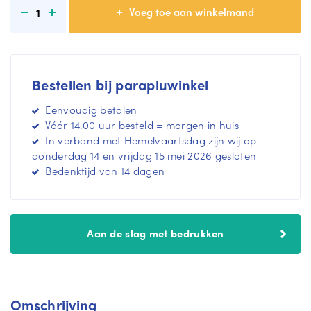
m
n
1
e
m
e
e
r
e
r
Bestellen bij parapluwinkel
Eenvoudig betalen
Vóór 14.00 uur besteld = morgen in huis
In verband met Hemelvaartsdag zijn wij op
donderdag 14 en vrijdag 15 mei 2026 gesloten
Bedenktijd van 14 dagen
Aan de slag met bedrukken
Omschrijving