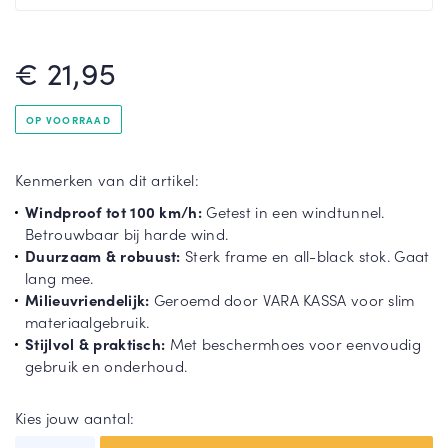
rel
la
St
Gri
€ 21,95
or
jze
mp
pa
ar
ra
T
OP VOORRAAD
ap
pl
o
lu
u
o
n
Kenmerken van dit artikel:
Du
Gr
m
Windproof tot 100 km/h:
Getest in een windtunnel.
o
oe
e
Betrouwbaar bij harde wind.
pa
n
e
Duurzaam & robuust:
Sterk frame en all-black stok. Gaat
ra
pa
r
lang mee.
pl
ra
Milieuvriendelijk:
Geroemd door VARA KASSA voor slim
u
pl
materiaalgebruik.
u
Stijlvol & praktisch:
Met beschermhoes voor eenvoudig
gebruik en onderhoud.
T
o
T
Kies jouw aantal:
o
o
n
o