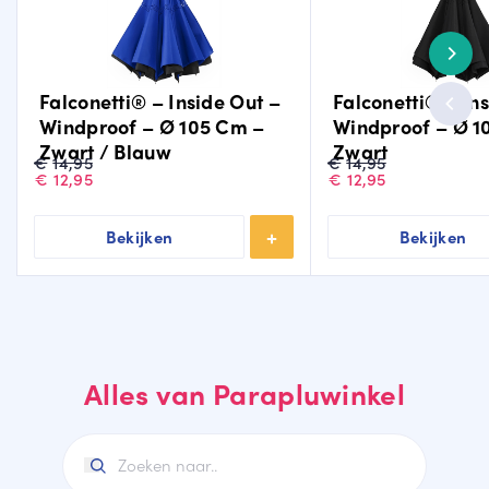
Falconetti® – Inside Out –
Falconetti® – In
Windproof – Ø 105 Cm –
Windproof – Ø 1
Zwart / Blauw
Zwart
Oorspronkelijke
Huidige
Oorspronkelijke
Huidige
€
14,95
€
14,95
prijs
prijs
prijs
prijs
€
12,95
€
12,95
was:
is:
was:
is:
€14,95.
€12,95.
€14,95.
€12,95.
Bekijken
Bekijken
Alles van Parapluwinkel