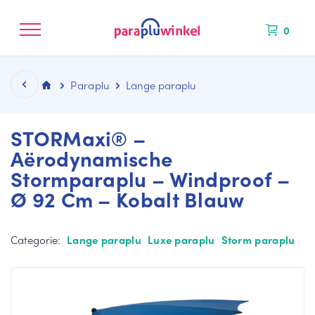
0
Paraplu
Lange paraplu
STORMaxi® –
Aërodynamische
Stormparaplu – Windproof –
CATEGORIEËN
KLEUREN
MERKEN
NIEUW BINNEN
Ø 92 Cm – Kobalt Blauw
La
Bl
Fal
ng
au
co
e
we
ne
Categorie:
Lange paraplu
Luxe paraplu
Storm paraplu
pa
pa
Mi
ra
ra
ni
pl
pl
M
u
u
ax