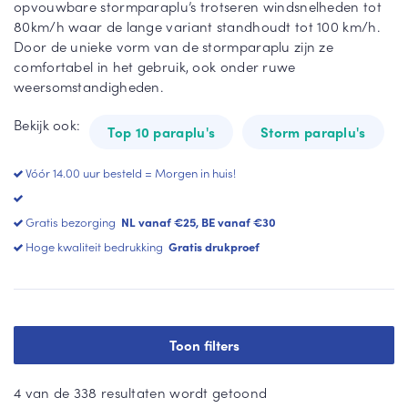
opvouwbare stormparaplu’s trotseren windsnelheden tot
Lu
Zw
80km/h waar de lange variant standhoudt tot 100 km/h.
Fal
xe
art
Door de unieke vorm van de stormparaplu zijn ze
co
pa
e
comfortabel in het gebruik, ook onder ruwe
ne
ra
pa
weersomstandigheden.
tti
pl
ra
u
pl
Bekijk ook:
ST
u
Top 10 paraplu's
Storm paraplu's
OR
Op
M
vo
Wi
Vóór 14.00 uur besteld = Morgen in huis!
axi
uw
tte
ba
pa
Gratis bezorging
NL vanaf €25, BE vanaf €30
All
re
ra
-
Hoge kwaliteit bedrukking
Gratis drukproef
pl
Sq
Vie
u
ua
rk
re
an
Ro
te
de
He
Toon filters
pa
pa
art
ra
ra
U
pl
pl
4 van de 338 resultaten wordt getoond
mb
u
u