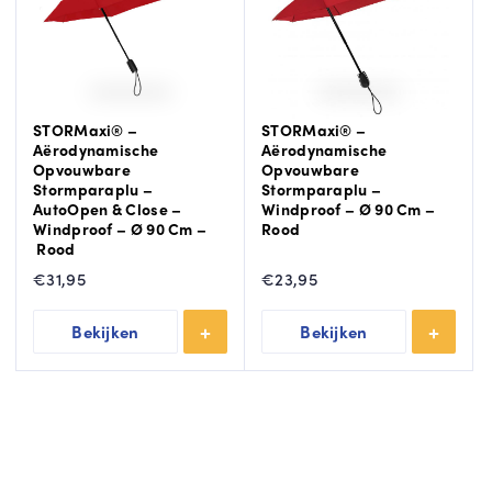
m
n
e
m
e
e
r
e
r
STORMaxi® –
STORMaxi® –
Aërodynamische
Aërodynamische
Opvouwbare
Opvouwbare
Stormparaplu –
Stormparaplu –
AutoOpen & Close –
Windproof – Ø 90 Cm –
Windproof – Ø 90 Cm –
Rood
Rood
€
31,95
€
23,95
Bekijken
Bekijken