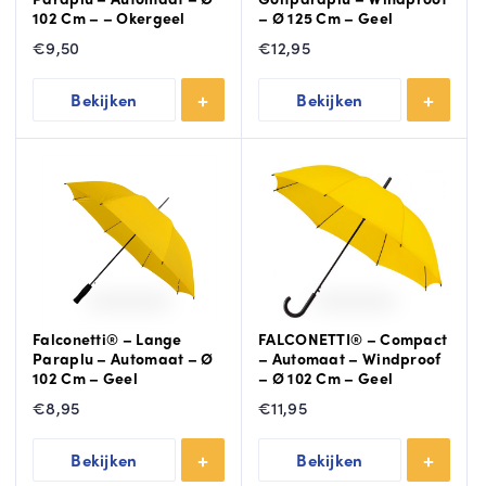
102 Cm – – Okergeel
– Ø 125 Cm – Geel
€
9,50
€
12,95
Bekijken
Bekijken
Falconetti® – Lange
FALCONETTI® – Compact
Paraplu – Automaat – Ø
– Automaat – Windproof
102 Cm – Geel
– Ø 102 Cm – Geel
€
8,95
€
11,95
Bekijken
Bekijken