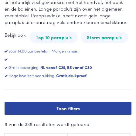
er natuurlijk veel gevarieerd met het handvat, het doek
Lu
Zw
en de baleinen. Lange paraplu’s zijn over het algemeen
Fal
xe
art
zeer stabiel. Parapluwinkel heeft naast gele lange
co
pa
e
paraplu’s uiteraard nog vele andere kleuren beschikbaar.
ne
ra
pa
tti
pl
ra
Bekijk ook:
u
pl
Top 10 paraplu's
Storm paraplu's
ST
u
OR
Op
Vóór 14.00 uur besteld = Morgen in huis!
M
vo
Wi
axi
uw
tte
Gratis bezorging
NL vanaf €25, BE vanaf €30
ba
pa
All
Hoge kwaliteit bedrukking
Gratis drukproef
re
ra
-
pl
Sq
Vie
u
ua
rk
re
an
Ro
Toon filters
te
de
He
pa
pa
art
ra
ra
8 van de 338 resultaten wordt getoond
U
pl
pl
mb
u
u