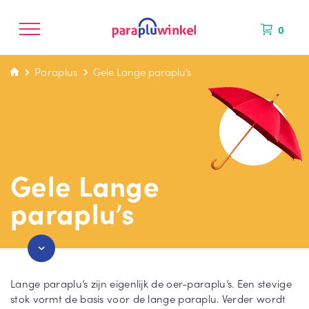
Paraplu’s
0
Paraplus
Gele Lange paraplu’s
CATEGORIEËN
KLEUREN
MERKEN
NIEUW BINNEN
Gele Lange
La
Bl
Fal
paraplu’s
ng
au
co
e
we
ne
pa
pa
Mi
ra
ra
ni
pl
pl
Lange paraplu’s zijn eigenlijk de oer-paraplu’s. Een stevige
M
u
u
stok vormt de basis voor de lange paraplu. Verder wordt
ax