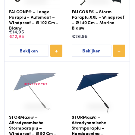
FALCONE® – Lange
FALCONE® – Storm
Paraplu – Automaat –
Paraplu XXL – Windproof
Windproof – Ø 102 Cm –
– Ø 140 Cm – Marine
Blauw
Blauw
Oorspronkelijke
Huidige
€
14,95
prijs
prijs
€
12,95
€
26,95
was:
is:
€14,95.
€12,95.
Bekijken
Bekijken
UITVERKOCHT
STORMaxi® –
STORMaxi® –
Aërodynamische
Aërodynamische
Stormparaplu –
Stormparaplu –
Windproof – Ø 92 Cm –
Handopening –