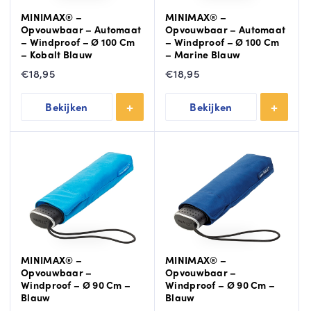
rel
MINIMAX® –
MINIMAX® –
la
St
Gri
Opvouwbaar – Automaat
Opvouwbaar – Automaat
– Windproof – Ø 100 Cm
– Windproof – Ø 100 Cm
or
jze
– Kobalt Blauw
– Marine Blauw
mp
pa
€
18,95
€
18,95
ar
ra
T
ap
pl
o
lu
u
Bekijken
Bekijken
o
n
Du
Gr
m
o
oe
e
pa
n
e
ra
pa
r
pl
ra
u
pl
u
MINIMAX® –
MINIMAX® –
T
Opvouwbaar –
Opvouwbaar –
o
T
Windproof – Ø 90 Cm –
Windproof – Ø 90 Cm –
o
o
Blauw
Blauw
n
o