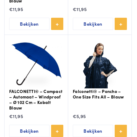
Blauw
€
11,95
€
11,95
Bekijken
Bekijken
FALCONETTI® – Compact
Falconetti® – Poncho –
– Automaat – Windproof
One Size Fits All – Blauw
– Ø 102 Cm – Kobalt
Blauw
€
11,95
€
5,95
Bekijken
Bekijken