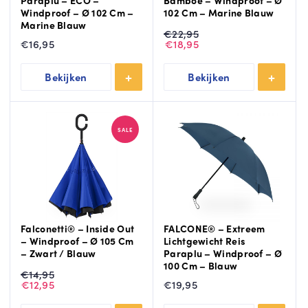
Paraplu – ECO –
Bamboe – Windproof – Ø
Windproof – Ø 102 Cm –
102 Cm – Marine Blauw
Marine Blauw
Oorspronkelijke
Huidige
€
22,95
prijs
prijs
€
16,95
€
18,95
was:
is:
€22,95.
€18,95.
Bekijken
Bekijken
SALE
Falconetti® – Inside Out
FALCONE® – Extreem
– Windproof – Ø 105 Cm
Lichtgewicht Reis
– Zwart / Blauw
Paraplu – Windproof – Ø
100 Cm – Blauw
Oorspronkelijke
Huidige
€
14,95
prijs
prijs
€
12,95
€
19,95
was:
is:
€14,95.
€12,95.