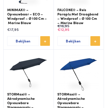
MINIMAX® –
FALCONE® – Reis
Opvouwbaar – ECO –
Paraplu Met Draagband
Windproof – Ø 100 Cm –
– Windproof – Ø 100 Cm
Marine Blauw
– Marine Blauw
Oorspronkelijke
Huidige
€
16,95
prijs
prijs
€
17,95
€
12,95
was:
is:
€16,95.
€12,95.
Bekijken
Bekijken
STORMaxi® –
STORMaxi® –
Aërodynamische
Aërodynamische
Opvouwbare
Opvouwbare
Stormparaplu –
Stormparaplu –