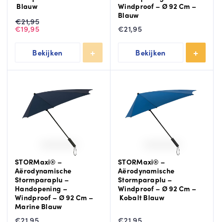
Blauw
Windproof – Ø 92 Cm –
Blauw
Oorspronkelijke
Huidige
€
21,95
prijs
prijs
€
19,95
€
21,95
was:
is:
€21,95.
€19,95.
Bekijken
Bekijken
STORMaxi® –
STORMaxi® –
Aërodynamische
Aërodynamische
Stormparaplu –
Stormparaplu –
Handopening –
Windproof – Ø 92 Cm –
Windproof – Ø 92 Cm –
Kobalt Blauw
Marine Blauw
€
21,95
€
21,95