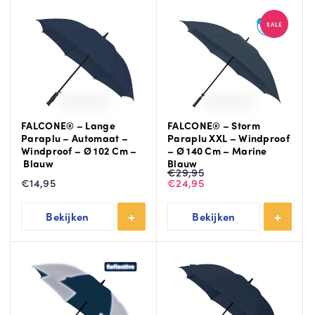
SALE
FALCONE® – Lange
FALCONE® – Storm
Paraplu – Automaat –
Paraplu XXL – Windproof
Windproof – Ø 102 Cm –
– Ø 140 Cm – Marine
Blauw
Blauw
Oorspronkelijke
Huidige
€
29,95
prijs
prijs
€
14,95
€
24,95
was:
is:
€29,95.
€24,95.
Bekijken
Bekijken