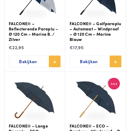
FALCONE® –
FALCONE® – Golfparaplu
Reflecterende Paraplu –
– Automaat – Windproof
Ø 120 Cm – Marine B. /
– Ø 120 Cm – Marine
Zilver
Blauw
€
22,95
€
17,95
Bekijken
Bekijken
SALE
FALCONE® – Lange
FALCONE® – ECO –