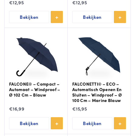
€
12,95
€
12,95
m
n
e
m
Bekijken
Bekijken
e
e
r
e
r
FALCONE® – Compact –
FALCONETTI® – ECO –
Automaat – Windproof –
Automatisch Openen En
Ø 102 Cm – Blauw
Sluiten – Windproof – Ø
100 Cm – Marine Blauw
€
16,99
€
15,95
Bekijken
Bekijken